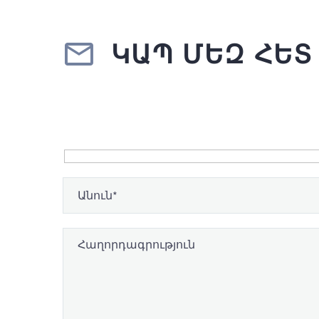


ԿԱՊ ՄԵԶ ՀԵՏ