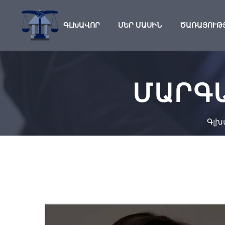
ԳԼԽԱՎՈՐ
ՄԵՐ ՄԱՍԻՆ
ԾԱՌԱՅՈՒԹ
ՄԱՐԳ
Գլխ