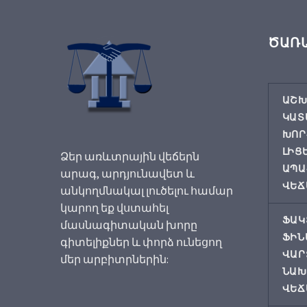
ԾԱՌ
ԱՇԽ
ԿԱՏ
ԽՈՐ
ԼԻՑ
Ձեր առևտրային վեճերն
ԱՊԱ
արագ, արդյունավետ և
ՎԵՃ
անկողմնակալ լուծելու համար
կարող եք վստահել
ՖԱԿ
մասնագիտական խորը
ՖԻՆ
գիտելիքներ և փորձ ունեցող
ՎԱՐ
մեր արբիտրներին:
ՆԱԽ
ՎԵՃ