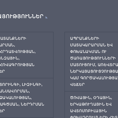
ԱՅՈՒԹՅՈՒՆՆԵՐ
ԱՏԱՆՔՆԵՐԻ
ԱՊՐԱՆՔՆԵՐԻ
ԱՐՄԱՆ,
ՄԱՏԱԿԱՐԱՐՄԱՆ ԵՎ
ՀՐԴԱՏՎՈՒԹՅԱՆ,
ՓՈԽԱՆԱԿՄԱՆ ՈՒ
ԵՆԶԱՅԻՆ,
ԾԱՌԱՅՈՒԹՅՈՒՆՆԵՐԻ
ՀՈՎԱԳՐՈՒԹՅԱՆ
ՄԱՏՈՒՑՈՒՄ, ԱՌԵՎՏՐ
ԵՐ
ՆԵՐԿԱՅԱՑՈՒՑՉՈՒԹՅ
ԿԱՄ ԳՈՐԾԱԿԱԼՈՒԹՅԱ
ՏՈՐԻՆԳԻ, ԼԻԶԻՆԳԻ,
ՎԵՃԵՐ
ԱՆՍԱՎՈՐՄԱՆ,
ՁԱԿԱԼՈՒԹՅԱՆ,
ԾՈՎԱՅԻՆ, ՕԴԱՅԻՆ,
ԱԳԾՄԱՆ, ՆԵՐԴՐՄԱՆ
ԵՐԿԱԹՈՒՂԱՅԻՆ ԵՎ
ԵՐ
ԱՎՏՈՄՈԲԻԼԱՅԻՆ
ՓՈԽԱԴՐՈՒՄՆԵՐԻ ՀԵՏ