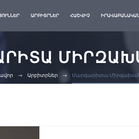
ՅՈՒՆՆԵՐ
ԱՐԲԻՏՐՆԵՐ
ՀԱՇՎԻՉ
ԻՐԱՎԱԲԱՆԱԿԱ
ԱՐԻՏԱ ՄԻՐԶԱԽ
ավոր
Արբիտրներ
Մարգարիտա Միրզախան