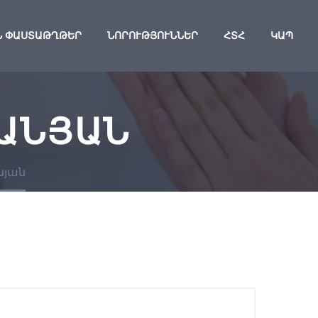
Ն ՓԱՍՏԱԹՂԹԵՐ
ՆՈՐՈՒԹՅՈՒՆՆԵՐ
ՀՏՀ
ԿԱՊ
ԱՆՅԱՆ
յան