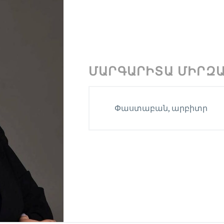
ՄԱՐԳԱՐԻՏԱ ՄԻՐԶ
Փաստաբան, արբիտր