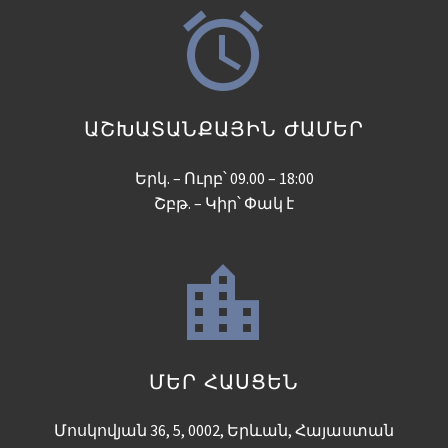


ԱՇԽԱՏԱՆՔԱՅԻՆ ԺԱՄԵՐ
Երկ. – Ուրբ՝ 09.00 – 18:00
Շբթ. – Կիր՝ Փակ է


ՄԵՐ ՀԱՍՑԵՆ
Մոսկովյան 36, 5, 0002, Երևան, Հայաստան