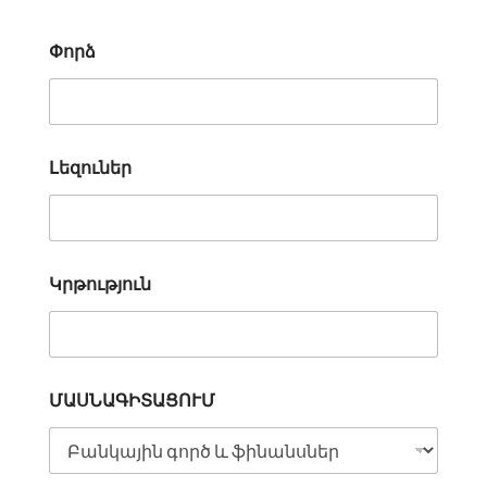
Փորձ
Լեզուներ
Կրթություն
ՄԱՍՆԱԳԻՏԱՑՈՒՄ