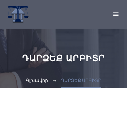
ԴԱՐՁԵՔ ԱՐԲԻՏՐ
Գլխավոր
ԴԱՐՁԵՔ ԱՐԲԻՏՐ