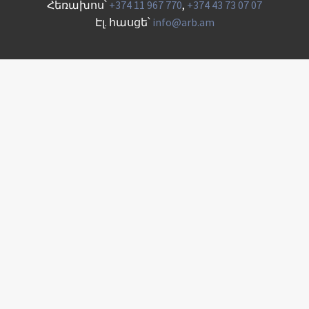
Հեռախոս՝
+374 11 967 770
,
+374 43 73 07 07
Էլ. հասցե՝
info@arb.am