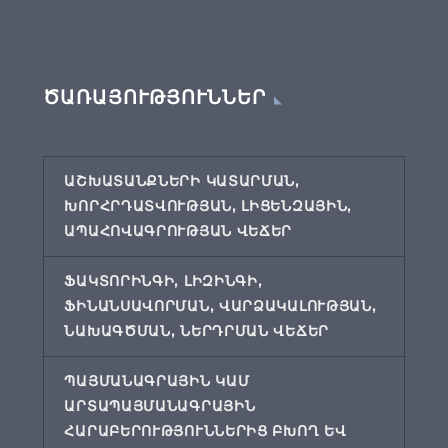
ԾԱՌԱՅՈՒԹՅՈՒՆՆԵՐ
ԱՇԽԱՏԱՆՔՆԵՐԻ ԿԱՏԱՐՄԱՆ,
ԽՈՐՀՐԴԱՏՎՈՒԹՅԱՆ, ԼԻՑԵՆԶԱՅԻՆ,
ԱՊԱՀՈՎԱԳՐՈՒԹՅԱՆ ՎԵՃԵՐ
ՖԱԿՏՈՐԻՆԳԻ, ԼԻԶԻՆԳԻ,
ՖԻՆԱՆՍԱՎՈՐՄԱՆ, ՎԱՐՁԱԿԱԼՈՒԹՅԱՆ,
ՆԱԽԱԳԾՄԱՆ, ՆԵՐԴՐՄԱՆ ՎԵՃԵՐ
ՊԱՅՄԱՆԱԳՐԱՅԻՆ ԿԱՄ
ԱՐՏԱՊԱՅՄԱՆԱԳՐԱՅԻՆ
ՀԱՐԱԲԵՐՈՒԹՅՈՒՆՆԵՐԻՑ ԲԽՈՂ ԵՎ