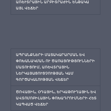
ԱՌԵՒՏՐԱՅԻՆ ԱՐԲԻՏՐԱԺԻՆ ԵՆԹԱԿԱ
ԱՅԼ ՎԵՃԵՐ
ԱՊՐԱՆՔՆԵՐԻ ՄԱՏԱԿԱՐԱՐՄԱՆ ԵՎ
ՓՈԽԱՆԱԿՄԱՆ ՈՒ ԾԱՌԱՅՈՒԹՅՈՒՆՆԵՐԻ
ՄԱՏՈՒՑՈՒՄ, ԱՌԵՎՏՐԱՅԻՆ
ՆԵՐԿԱՅԱՑՈՒՑՉՈՒԹՅԱՆ ԿԱՄ
ԳՈՐԾԱԿԱԼՈՒԹՅԱՆ ՎԵՃԵՐ
ԾՈՎԱՅԻՆ, ՕԴԱՅԻՆ, ԵՐԿԱԹՈՒՂԱՅԻՆ ԵՎ
ԱՎՏՈՄՈԲԻԼԱՅԻՆ ՓՈԽԱԴՐՈՒՄՆԵՐԻ ՀԵՏ
ԿԱՊՎԱԾ ՎԵՃԵՐ