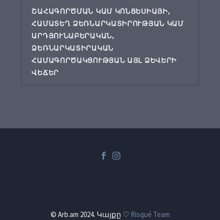
ՇԱՀԱԳՈՐԾՄԱՆ ԿԱՄ ԿՈՆՑԵՍԻԱՅԻ,
ՀԱՄԱՏԵՂ ՁԵՌՆԱՐԿԱՏԻՐՈՒԹՅԱՆ ԿԱՄ
ԱՐԴՅՈՒՆԱԲԵՐԱԿԱՆ,
ՁԵՌՆԱՐԿԱՏԻՐԱԿԱՆ
ՀԱՄԱԳՈՐԾԱԿՑՈՒԹՅԱՆ ԱՅԼ ՁԵՎԵՐԻ
ՎԵՃԵՐ
© Arb.am 2024. Կայքը ♡
Risqué Team