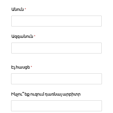
Անուն
*
Ազգանուն
*
Հայերեն
Էլ.հասցե
*
Ինչու՞ եք ուզում դառնալ արբիտր