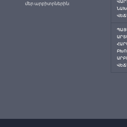
ՎԱՐ
մեր արբիտրներին:
ՆԱԽ
ՎԵՃ
ՊԱՅ
ԱՐՏ
ՀԱՐ
ԲԽՈ
ԱՐԲ
ՎԵՃ