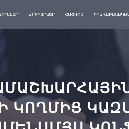
ՅՈՒՆՆԵՐ
ԱՐԲԻՏՐՆԵՐ
ՀԱՇՎԻՉ
ԻՐԱՎԱԲԱՆԱԿԱ
ԱՄԱՇԽԱՐՀԱՅԻ
Ի ԿՈՂՄԻՑ ԿԱ
 ԱՄԵՆԱՄՅԱ ԿՈՆ