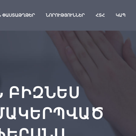
Ն ՓԱՍՏԱԹՂԹԵՐ
ՆՈՐՈՒԹՅՈՒՆՆԵՐ
ՀՏՀ
ԿԱՊ
Ն ԲԻԶՆԵՍ
ԶՄԱԿԵՐՊՎԱԾ
ՖԵՐԱՆՍ