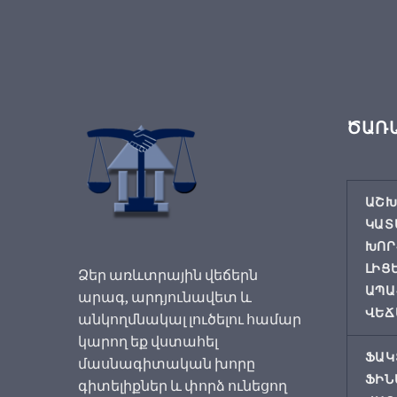
ԾԱՌ
ԱՇԽ
ԿԱՏ
ԽՈՐ
ԼԻՑ
Ձեր առևտրային վեճերն
ԱՊԱ
արագ, արդյունավետ և
ՎԵՃ
անկողմնակալ լուծելու համար
կարող եք վստահել
ՖԱԿ
մասնագիտական խորը
ՖԻՆ
գիտելիքներ և փորձ ունեցող