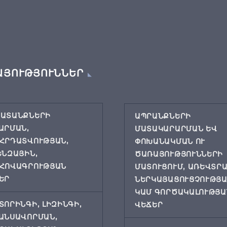
ԱՅՈՒԹՅՈՒՆՆԵՐ
ԱՏԱՆՔՆԵՐԻ
ԱՊՐԱՆՔՆԵՐԻ
ԱՐՄԱՆ,
ՄԱՏԱԿԱՐԱՐՄԱՆ ԵՎ
ՀՐԴԱՏՎՈՒԹՅԱՆ,
ՓՈԽԱՆԱԿՄԱՆ ՈՒ
ԵՆԶԱՅԻՆ,
ԾԱՌԱՅՈՒԹՅՈՒՆՆԵՐԻ
ՀՈՎԱԳՐՈՒԹՅԱՆ
ՄԱՏՈՒՑՈՒՄ, ԱՌԵՎՏՐ
ԵՐ
ՆԵՐԿԱՅԱՑՈՒՑՉՈՒԹՅ
ԿԱՄ ԳՈՐԾԱԿԱԼՈՒԹՅԱ
ՏՈՐԻՆԳԻ, ԼԻԶԻՆԳԻ,
ՎԵՃԵՐ
ԱՆՍԱՎՈՐՄԱՆ,