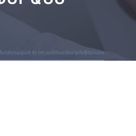
մակերպված 42-րդ ամենամյա կոնֆերանս