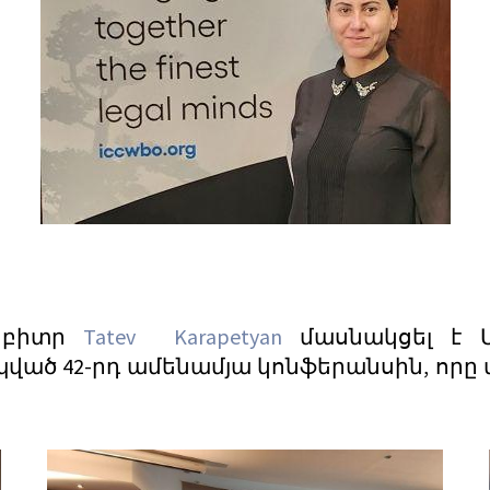
րբիտր
Tatev Karapetyan
մասնակցել է 
ծ 42-րդ ամենամյա կոնֆերանսին, որը տե