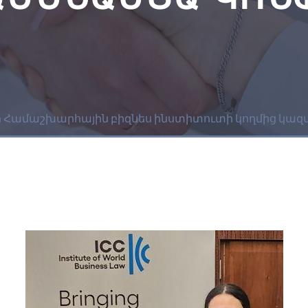
 Համաշխարհային բիզնես ինստիտուտի կողմից կազ