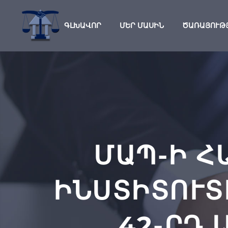
ԳԼԽԱՎՈՐ
ՄԵՐ ՄԱՍԻՆ
ԾԱՌԱՅՈՒԹ
ՄԱՊ-Ի Հ
ԻՆՍՏԻՏՈՒՏ
42-ՐԴ