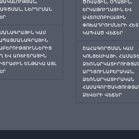
ՁԱԿԱԼՈՒԹՅԱՆ,
ԾՈՎԱՅԻՆ, ՕԴԱՅԻՆ,
ԱԳԾՄԱՆ, ՆԵՐԴՐՄԱՆ
ԵՐԿԱԹՈՒՂԱՅԻՆ ԵՎ
ԵՐ
ԱՎՏՈՄՈԲԻԼԱՅԻՆ
ՓՈԽԱԴՐՈՒՄՆԵՐԻ ՀԵՏ
ՄԱՆԱԳՐԱՅԻՆ ԿԱՄ
ԿԱՊՎԱԾ ՎԵՃԵՐ
ԱՊԱՅՄԱՆԱԳՐԱՅԻՆ
ԱԲԵՐՈՒԹՅՈՒՆՆԵՐԻՑ
ՇԱՀԱԳՈՐԾՄԱՆ ԿԱՄ
Ղ ԵՎ ԱՌԵՒՏՐԱՅԻՆ
ԿՈՆՑԵՍԻԱՅԻ, ՀԱՄԱՏ
ԻՏՐԱԺԻՆ ԵՆԹԱԿԱ ԱՅԼ
ՁԵՌՆԱՐԿԱՏԻՐՈՒԹՅԱ
ԵՐ
ԱՐԴՅՈՒՆԱԲԵՐԱԿԱՆ,
ՁԵՌՆԱՐԿԱՏԻՐԱԿԱՆ
ՀԱՄԱԳՈՐԾԱԿՑՈՒԹՅԱՆ
ՁԵՎԵՐԻ ՎԵՃԵՐ